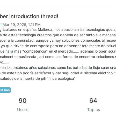
r introduction thread!
li
Mar 29, 2025, 1:11 PM
gricultores en españa, Mallorca, nos apasionan las tecnologías que 
na de estas tecnología creemos que debería de ser tanto el almacena
ecer a la comunidad, aunque ya hay soluciones comerciales al respe
ya que sirven de contrapeso para no depender totalmente de soluci
ue halla mas "competencia" en el mercado...... ademas lo open sou
malmente apasionada , así como una forma de encontrar soluciones 
o......
en los próximos años soluciones como las baterías de flujo sean una g
 de este tipo podría satisfacer y dar seguridad al sistema eléctrico "y
 saludos de la huerta de pili "finca ecologica"
ussion
90
64
Users
Topics