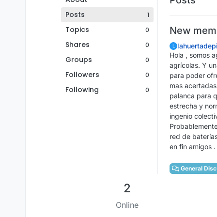
Posts
1
Topics
New membe
0
Shares
0
lahuertadepi
L
Hola , somos a
Groups
0
agrícolas. Y u
Followers
0
para poder ofr
mas acertadas 
Following
0
palanca para q
estrecha y nor
ingenio colectiv
Probablemente 
red de baterías
en fin amigos .
General Disc
2
Online